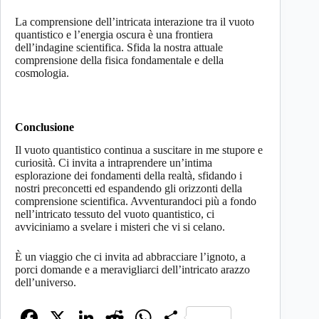
La comprensione dell’intricata interazione tra il vuoto
quantistico e l’energia oscura è una frontiera
dell’indagine scientifica. Sfida la nostra attuale
comprensione della fisica fondamentale e della
cosmologia.
Conclusione
Il vuoto quantistico continua a suscitare in me stupore e
curiosità. Ci invita a intraprendere un’intima
esplorazione dei fondamenti della realtà, sfidando i
nostri preconcetti ed espandendo gli orizzonti della
comprensione scientifica. Avventurandoci più a fondo
nell’intricato tessuto del vuoto quantistico, ci
avviciniamo a svelare i misteri che vi si celano.
È un viaggio che ci invita ad abbracciare l’ignoto, a
porci domande e a meravigliarci dell’intricato arazzo
dell’universo.
Fa
X
Li
R
W
C