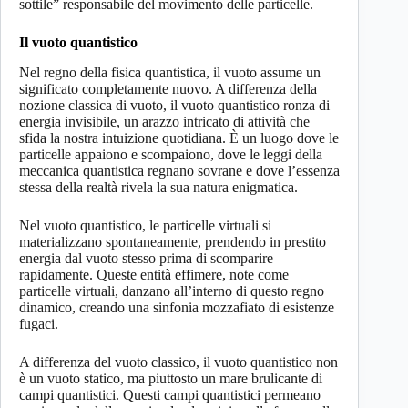
sottile” responsabile del movimento delle particelle.
Il vuoto quantistico
Nel regno della fisica quantistica, il vuoto assume un
significato completamente nuovo. A differenza della
nozione classica di vuoto, il vuoto quantistico ronza di
energia invisibile, un arazzo intricato di attività che
sfida la nostra intuizione quotidiana. È un luogo dove le
particelle appaiono e scompaiono, dove le leggi della
meccanica quantistica regnano sovrane e dove l’essenza
stessa della realtà rivela la sua natura enigmatica.
Nel vuoto quantistico, le particelle virtuali si
materializzano spontaneamente, prendendo in prestito
energia dal vuoto stesso prima di scomparire
rapidamente. Queste entità effimere, note come
particelle virtuali, danzano all’interno di questo regno
dinamico, creando una sinfonia mozzafiato di esistenze
fugaci.
A differenza del vuoto classico, il vuoto quantistico non
è un vuoto statico, ma piuttosto un mare brulicante di
campi quantistici. Questi campi quantistici permeano