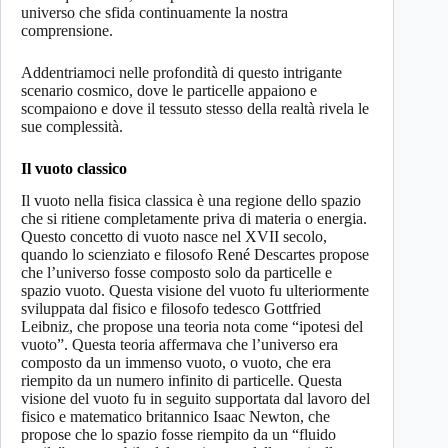
universo che sfida continuamente la nostra
comprensione.
Addentriamoci nelle profondità di questo intrigante
scenario cosmico, dove le particelle appaiono e
scompaiono e dove il tessuto stesso della realtà rivela le
sue complessità.
Il vuoto classico
Il vuoto nella fisica classica è una regione dello spazio
che si ritiene completamente priva di materia o energia.
Questo concetto di vuoto nasce nel XVII secolo,
quando lo scienziato e filosofo René Descartes propose
che l’universo fosse composto solo da particelle e
spazio vuoto. Questa visione del vuoto fu ulteriormente
sviluppata dal fisico e filosofo tedesco Gottfried
Leibniz, che propose una teoria nota come “ipotesi del
vuoto”. Questa teoria affermava che l’universo era
composto da un immenso vuoto, o vuoto, che era
riempito da un numero infinito di particelle. Questa
visione del vuoto fu in seguito supportata dal lavoro del
fisico e matematico britannico Isaac Newton, che
propose che lo spazio fosse riempito da un “fluido